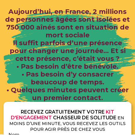
Aujourd’hui, en France, 2 millions
de personnes âgées sont isolées et
750 000 aînés sont en situation de
mort sociale
Il suffit parfois d’une présence
pour changer une journée... Et si
cette présence, c’était vous ?
• Pas besoin d’être bénévole.
• Pas besoin d’y consacrer
beaucoup de temps.
• Quelques minutes peuvent créer
un premier contact.
RECEVEZ GRATUITEMENT VOTRE
KIT
D'ENGAGEMENT
CHASSEUR DE SOLITUDE
EN
MOINS D’UNE MINUTE, VOUS RECEVEZ LES OUTILS
POUR AGIR PRÈS DE CHEZ VOUS
Nom