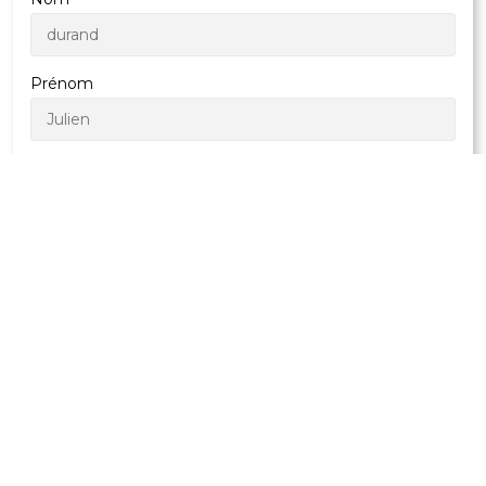
Prénom
Code postal
Ville
Email
En remplissant ce formulaire, vous vous engagez à
respecter
la charte d'engagement Chasseur de
solitude
.